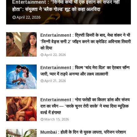
Entertainment : ​“सिनेमा कभी भी एक इंसान का सफर नहीं
होता”: संयुक्ता ने ‘ब्लैक गोल्ड’ शूट को कहा अलविदा
April 22, 2026
Entertainment : त्रिप्ती डिमरी के बाद, मेधा शंकर ने भी
‘जिन्नी वेड्स सनी 2’ जॉइन करने का क्रेडिट अविनाश तिवारी
को दिया
April 22, 2026
Entertainment : फिल्म 'चांद मेरा दिल' का ऐतबार सॉन्ग
जारी, प्यार में तड़पे अनन्या और लक्ष्य लालवानी
April 21, 2026
Entertainment : नोरा फतेही का किलर डांस और संजय
दत्त का स्वैग — ‘सरके चुनर तेरी सरके’ ने मचा दिया म्यूज़िक
वर्ल्ड में हंगामा!
March 15, 2026
Mumbai : ​होली के दिन से युवक लापता, परिजन परेशान