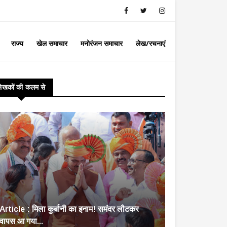
राज्य
खेल समाचार
मनोरंजन समाचार
लेख/रचनाएं
लेखकों की कलम से
Article : मिला कुर्बानी का इनाम! समंदर लौटकर
वापस आ गया...