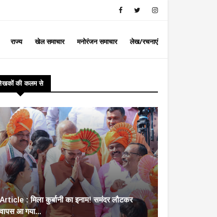
राज्य
खेल समाचार
मनोरंजन समाचार
लेख/रचनाएं
लेखकों की कलम से
Article : मिला कुर्बानी का इनाम! समंदर लौटकर
वापस आ गया...