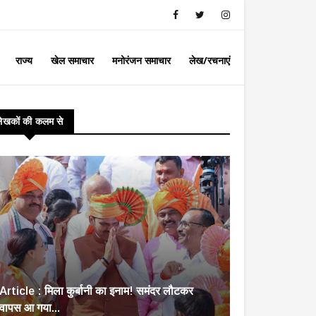
राज्य
खेल समाचार
मनोरंजन समाचार
लेख/रचनाएं
लेखकों की कलम से
Article : मिला कुर्बानी का इनाम! समंदर लौटकर
वापस आ गया...