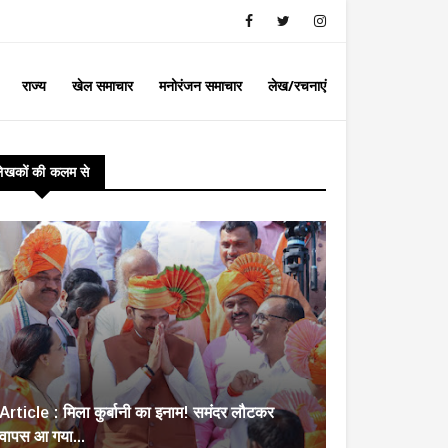
राज्य
खेल समाचार
मनोरंजन समाचार
लेख/रचनाएं
लेखकों की कलम से
Article : मिला कुर्बानी का इनाम! समंदर लौटकर
वापस आ गया...