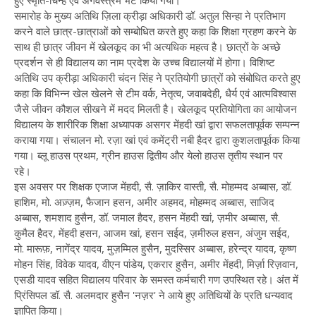
हुए स्मृति-चिन्ह एवं अंगवस्त्रम भेंट किया गया।
समारोह के मुख्य अतिथि ज़िला क्रीड़ा अधिकारी डॉ. अतुल सिन्हा ने प्रतिभाग
करने वाले छात्र-छात्राओं को सम्बोधित करते हुए कहा कि शिक्षा ग्रहण करने के
साथ ही छात्र जीवन में खेलकूद का भी अत्यधिक महत्व है। छात्रों के अच्छे
प्रदर्शन से ही विद्यालय का नाम प्रदेश के उच्च विद्यालयों में होगा। विशिष्ट
अतिथि उप क्रीड़ा अधिकारी चंदन सिंह ने प्रतियोगी छात्रों को संबोधित करते हुए
कहा कि विभिन्न खेल खेलने से टीम वर्क, नेतृत्व, जवाबदेही, धैर्य एवं आत्मविश्वास
जैसे जीवन कौशल सीखने में मदद मिलती है। खेलकूद प्रतियोगिता का आयोजन
विद्यालय के शारीरिक शिक्षा अध्यापक असगर मेंहदी खां द्वारा सफलतापूर्वक सम्पन्न
कराया गया। संचालन मो. रज़ा खां एवं कमेंट्री नबी हैदर द्वारा कुशलतापूर्वक किया
गया। ब्लू हाउस प्रथम, ग्रीन हाउस द्वितीय और येलो हाउस तृतीय स्थान पर
रहे।
इस अवसर पर शिक्षक एजाज मेंहदी, सै. ज़ाकिर वास्ती, सै. मोहम्मद अब्बास, डॉ.
हाशिम, मो. अज़्ज़म, फैजान हसन, अमीर अहमद, मोहम्मद अब्बास, साजिद
अब्बास, शमशाद हुसैन, डॉ. जमाल हैदर, हसन मेंहदी खां, ज़मीर अब्बास, सै.
कुमैल हैदर, मेंहदी हसन, आजम खां, हसन सईद, ज़मीरुल हसन, अंजुम सईद,
मो. मारूफ़, नागेंद्र यादव, मुज़म्मिल हुसैन, मुदस्सिर अब्बास, हरेन्द्र यादव, कृष्ण
मोहन सिंह, विवेक यादव, वीएन पांडेय, एकरार हुसैन, अमीर मेंहदी, मिर्ज़ा रिज़वान,
एसडी यादव सहित विद्यालय परिवार के समस्त कर्मचारी गण उपस्थित रहे। अंत में
प्रिंसिपल डॉ. सै. अलमदार हुसैन 'नज़र' ने आये हुए अतिथियों के प्रति धन्यवाद
ज्ञापित किया।