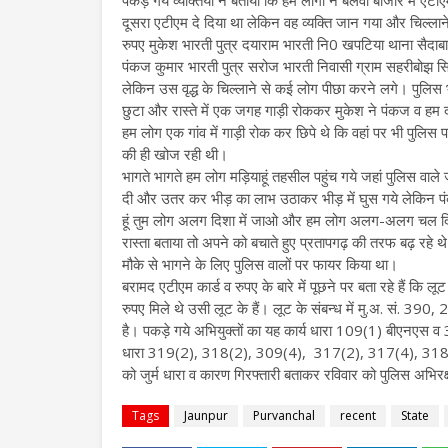
पकड़ गये व्यक्तियों ने बताया कि हम लोगों ने बेलवा बाजार में ए
दूसरा एटीएम दे दिया था लेकिन वह व्यक्ति जान गया और चिल्
रुपए मुकेश भारती पुत्र दयाराम भारती नि0 खपटिया थाना सैदाब
पंकज कुमार भारती पुत्र सरोज भारती निवासी ग्राम सहरीबोझ स
लेकिन उस वृद्ध के चिल्लाने से कई लोग पीछा करने लगे। पुलिस 
छुटा और रास्ते में एक जगह गाड़ी रोककर मुकेश ने पंकज व हम द
हम लोग एक गांव में गाड़ी रोक कर छिपे थे कि वहां पर भी पुलिस 
की ही खोज रही थी।
भागते भागते हम लोग मड़ियाहूं तहसील पहुंच गये जहां पुलिस वाल
दी और उतर कर भीड़ का लाभ उठाकर भीड़ में घुस गये लेकिन पं
हूं तुम लोग अलग दिशा में जाओ और हम लोग अलग-अलग चल दिये।
रास्ता बताया तो अपने को बचाते हुए प्रतापगढ़ की तरफ बढ़ रह
मौके से भागने के लिए पुलिस वालों पर फायर किया था।
बरामद एटीएम कार्ड व रुपए के बारे में पूछने पर बता रहे हैं कि 
रुपए मिले थे उसी लूट के हैं। लूट के संबन्ध में मु.अ. सं. 
है। पकड़े गये अभियुक्तों का यह कार्य धारा 109(1) बीएनएस 
धारा 319(2), 318(2), 309(4), 317(2), 317(4), 318(4),
को जुर्म धारा व कारण गिरफ्तारी बताकर रविवार को पुलिस अभिरक्ष
Tags
Jaunpur
Purvanchal
recent
State