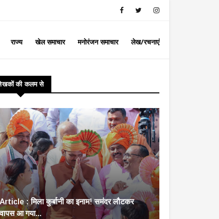
राज्य
खेल समाचार
मनोरंजन समाचार
लेख/रचनाएं
लेखकों की कलम से
Article : मिला कुर्बानी का इनाम! समंदर लौटकर
वापस आ गया...