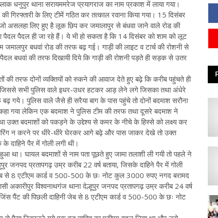
ब्लाक धनुपुर थाना सरायममरेज प्रयागराज का नाम प्रकाश में लाया गया।
ण की गिरफ्तारी के लिए टीमें गठित कर तत्काल रवाना किया गया। 15 दिसंबर
 जो असलहा लिए हुए है लूक छिप कर जमालापुर से बंधवा जाने वाले रोड की
ा पैदल पैदल ही जा रहे हैं। ये भी हो सकता है कि 14 दिसंबर को शाम को लूट
टीम जमालपुर बधवां रोड की तरफ बढ़ गई। गाड़ी की लाइट व टार्च की रोशनी से
-पैदल बधवां की तरफ दिखायी दिये कि गाड़ी की रोशनी पड़ते ही सड़क से उतर
की तरफ दोनों व्यक्तियों को रुकने की आवाज देते हुए बढ़े कि करीब पहुंचते ही
या, जिससे सभी पुलिस वाले इधर-उधर हटकर आड़ लेने लगे जिसका तथा अंधेरे
़ गये। पुलिस वाले जैसे ही सरैया बाग के पास पहुंचे तो दोनों बदमाश सरौना
के लिए कहा गया लेकिन एक बदमाश ने पुलिस टीम की तरफ तथा दूसरे बदमाश ने
उक्त बदमाशों को पकड़ने के उद्देश्य से कमर के नीचे के हिस्से को लक्ष्य कर
रिंग न करने पर धीरे-धीरे घेरकर आगे बढ़े और पास जाकर देखे तो उक्त
क के दाहिने पैर में गोली लगी थी।
हुआ था। घायल बदमाशों से नाम पता पूछते हुए जामा तलाशी ली गयी तो पहले ने
पुर जनपद प्रतापगढ़ उम्र करीब 22 वर्ष बताया, जिसके दाहिने पैर में गोली
ी जेब से 8 एटीएम कार्ड व 500-500 के छः नोट कुल 3000 रुपए नगद बरामद
सी अकारीपुर विश्वनाथगंज थाना देल्हूपुर जनपद प्रतापगढ़ उम्र करीब 24 वर्ष
ो जिंस पैंट की पिछली दाहिनी जेब से 8 एटीएम कार्ड व 500-500 के छः नोट