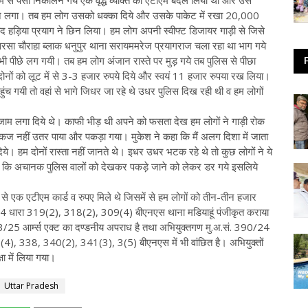
टीएम से पैसा निकालने गये एक वृद्ध व्यक्ति का एटीएम बदल लिया था और उसे
लाने लगा। तब हम लोग उसको धक्का दिये और उसके पाकेट में रखा 20,000
ाद हड़िया प्रयाग ने छिन लिया। हम लोग अपनी स्वीफ्ट डिजायर गाड़ी से जिसे
िरसा चौराहा ब्लाक धनुपुर थाना सरायममरेज प्रयागराज चला रहा था भाग गये
भी पीछे लग गयी। तब हम लोग अंजान रास्ते पर मुड़ गये तब पुलिस से पीछा
ोनों को लूट में से 3-3 हजार रुपये दिये और स्वयं 11 हजार रुपया रख लिया।
पहुंच गयी तो वहां से भागे जिधर जा रहे थे उधर पुलिस दिख रही थी व हम लोगों
े जाम लगा दिये थे। काफी भीड़ थी अपने को फसता देख हम लोगों ने गाड़ी रोक
कज नहीं उतर पाया और पकड़ा गया। मुकेश ने कहा कि मैं अलग दिशा में जाता
 हम दोनों रास्ता नहीं जानते थे। इधर उधर भटक रहे थे तो कुछ लोगों ने ये
े थे कि अचानक पुलिस वालों को देखकर पकड़े जाने को लेकर डर गये इसलिये
लूट से एक एटीएम कार्ड व रुपए मिले थे जिसमें से हम लोगों को तीन-तीन हजार
390, 24 धारा 319(2), 318(2), 309(4) बीएनएस थाना मडियाहूं पंजीकृत कराया
व 3/25 आर्म्स एक्ट का दण्डनीय अपराध है तथा अभियुक्तगण मु.अ.सं. 390/24
 338, 340(2), 341(3), 3(5) बीएनएस में भी वांछित है। अभियुक्तों
ा में लिया गया।
Uttar Pradesh