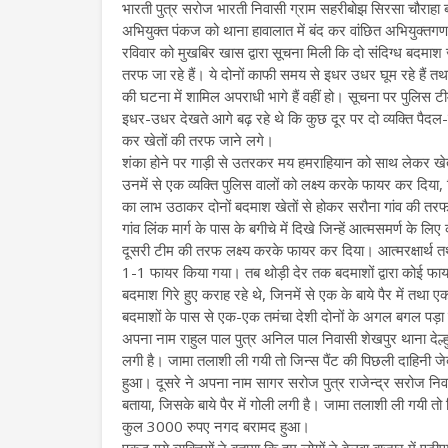
भारती पुत्र सरोज भारती निवासी ग्राम सहरीबोझ सिरसा चौराहा 
अभियुक्त पंकज को थाना हावालात में बंद कर वांछित अभियुक्तग
रविवार को मुखबिर खास द्वारा सूचना मिली कि दो संदिग्ध बदमाश
तरफ जा रहे हैं। ये दोनों काफी समय से इधर उधर घूम रहे हैं तथ
की घटना में शामिल अपराधी भागे हैं वहीं हो। सूचना पर पुलिस 
इधर-उधर देखते आगे बढ़ रहे थे कि कुछ दूर पर दो व्यक्ति पैदल
कर खेतों की तरफ जाने लगे।
शंका होने पर गाड़ी से उतरकर मय हमराहियान को साथ लेकर खेतों 
उनमें से एक व्यक्ति पुलिस वालों को लक्ष्य करके फायर कर दि
का लाभ उठाकर दोनों बदमाश खेतों से होकर सरौना गांव की तरफ बढ
गांव लिंक मार्ग के पास के बगीचे में दिखे जिन्हें आत्मसमर्ण 
दूसरी टीम की तरफ लक्ष्य करके फायर कर दिया। आत्मरक्षार्थ तथा 
1-1 फायर किया गया। तब थोड़ी देर तक बदमाशों द्वारा कोई फाय
बदमाश गिरे हुए कराह रहे थे, जिनमें से एक के बाये पैर में तथा ए
बदमाशों के पास से एक-एक तमंचा देशी दोनों के अगल बगल पड़ा 
अपना नाम राहुल पाल पुत्र अनिल पाल निवासी शेखपुर थाना देल्हु
लगी है। जामा तलाशी ली गयी तो जिन्स पैंट की पिछली दाहिन
हुआ। दूसरे ने अपना नाम सागर सरोज पुत्र राजेन्द्र सरोज निवा
बताया, जिसके बाये पैर में गोली लगी है। जामा तलाशी ली गयी त
कुल 3000 रुपए नगद बरामद हुआ।