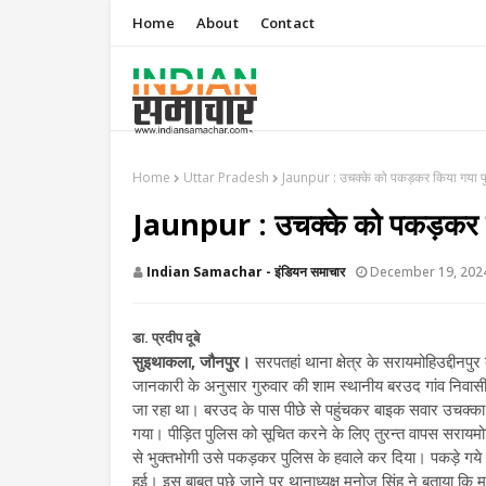
Home
About
Contact
Home
Uttar Pradesh
​Jaunpur : उचक्के को पकड़कर किया गया प
​Jaunpur : उचक्के को पकड़कर क
Indian Samachar - इंडियन समाचार
December 19, 202
डा. प्रदीप दूबे
सुइथाकला, जौनपुर।
सरपतहां थाना क्षेत्र के सरायमोहिउद्दीनप
जानकारी के अनुसार गुरुवार की शाम स्थानीय बरउद गांव निवासी
जा रहा था। बरउद के पास पीछे से पहुंचकर बाइक सवार उचक्क
गया। पीड़ित पुलिस को सूचित करने के लिए तुरन्त वापस सरायमोहि
से भुक्तभोगी उसे पकड़कर पुलिस के हवाले कर दिया। पकड़े गये 
हुई। इस बाबत पूछे जाने पर थानाध्यक्ष मनोज सिंह ने बताया कि म