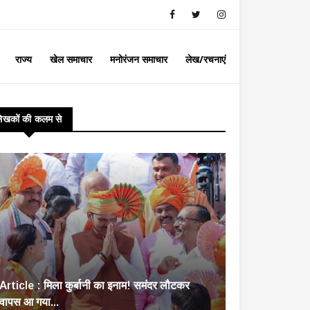
राज्य
खेल समाचार
मनोरंजन समाचार
लेख/रचनाएं
लेखकों की कलम से
Article : मिला कुर्बानी का इनाम! समंदर लौटकर
वापस आ गया...