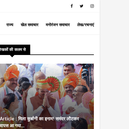
राज्य
खेल समाचार
मनोरंजन समाचार
लेख/रचनाएं
लेखकों की कलम से
Article : मिला कुर्बानी का इनाम! समंदर लौटकर
वापस आ गया...