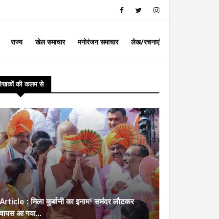
राज्य
खेल समाचार
मनोरंजन समाचार
लेख/रचनाएं
लेखकों की कलम से
Article : मिला कुर्बानी का इनाम! समंदर लौटकर
वापस आ गया...