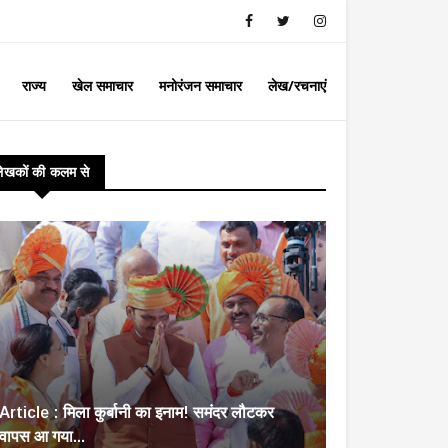
राज्य
खेल समाचार
मनोरंजन समाचार
लेख/रचनाएं
लेखकों की कलम से
Article : मिला कुर्बानी का इनाम! समंदर लौटकर
वापस आ गया...