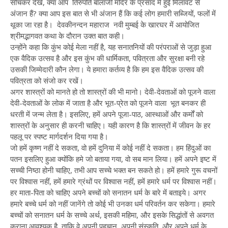
सोंचकर देखें, क्या आप तिरुपति बालाजी मंदिर के प्रसाद में हुई मिलावट से
अंजान हैं? क्या आप इस बात से भी अंजान हैं कि कई लोग हमारी सब्जियों, फलों में
थूका जा रहा है। देवकीनन्दन महाराज नवी मुम्बई के खारघर में आयोजित
श्रीमद्भागवत कथा के दौरान उक्त बात कही।
उन्होंने कहा कि कुंभ कोई मेला नहीं है, यह सनातनियों की परंपराओं से जुड़ा हुआ
एक वैदिक उत्सव है और इस कुंभ की धार्मिकता, पवित्रता और सुरक्षा बनी रहे
उसकी जिम्मेदारी कौन लेगा। ये हमारा कर्तव्य है कि हम इस वैदिक उत्सव की
पवित्रता को संजो कर रखें।
अगर शास्त्रों को मानते हो तो शास्त्रों की भी मानो। देवी-देवताओं को पूजने वाला
देवी-देवताओं के लोक में जाता है और भूत-प्रेत को पूजने वाला भूत बनकर ही
धरती में जन्म लेता है। इसलिए, हमें अपने पूजा-पाठ, आस्थाओं और कर्मों को
शास्त्रों के अनुसार ही करनी चाहिए। यही कारण है कि शास्त्रों में जीवन के हर
पहलू पर स्पष्ट मार्गदर्शन दिया गया है।
जो हमें कृष्ण नहीं दे सकता, वो हमें दुनिया में कोई नहीं दे सकता। हम हिंदुओं का
पतन इसलिए हुआ क्योंकि हमे जो बताया गया, वो सब मान लिया। हमें अपने इष्ट में
सच्ची निष्ठा होनी चाहिए, तभी आप सच्चे भक्त बन सकते हो। हमें हमारे गुरू वचनों
पर विश्वास नहीं, हमें हमारे ग्रंथों पर विश्वास नहीं, हमें हमारे धर्म पर विश्वास नहीं।
हर माता-पिता को चाहिए अपने बच्चों को सनातन धर्म के बारे में बताइये। अगर
हमारे बच्चे धर्म को नहीं जानेंगे तो कोई भी उनका धर्म परिवर्तन कर सकेगा। हमारे
बच्चों को सनातन धर्म के सच्चे अर्थ, इसकी महिमा, और इसके सिद्धांतों से अवगत
कराना आवश्यक है, ताकि वे अपनी पहचान, अपनी संस्कृति, और अपने धर्म के