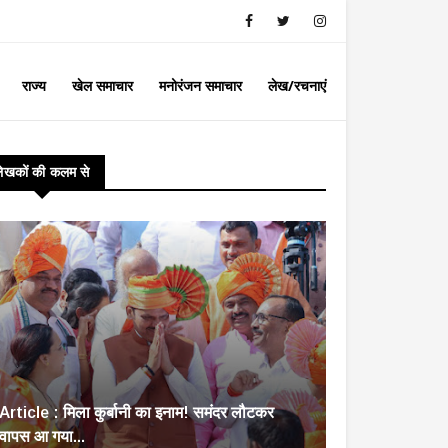
राज्य
खेल समाचार
मनोरंजन समाचार
लेख/रचनाएं
लेखकों की कलम से
Article : मिला कुर्बानी का इनाम! समंदर लौटकर
वापस आ गया...