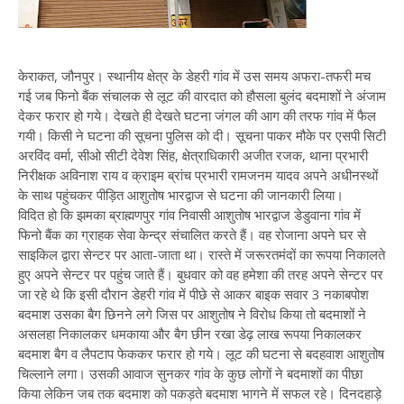
केराकत, जौनपुर। स्थानीय क्षेत्र के डेहरी गांव में उस समय अफरा-तफरी मच
गई जब फिनो बैंक संचालक से लूट की वारदात को हौसला बुलंद बदमाशों ने अंजाम
देकर फरार हो गये। देखते ही देखते घटना जंगल की आग की तरफ गांव में फैल
गयी। किसी ने घटना की सूचना पुलिस को दी। सूचना पाकर मौके पर एसपी सिटी
अरविंद वर्मा, सीओ सीटी देवेश सिंह, क्षेत्राधिकारी अजीत रजक, थाना प्रभारी
निरीक्षक अविनाश राय व क्राइम‌ ब्रांच प्रभारी रामजनम यादव अपने अधीनस्थों
के साथ पहुंचकर पीड़ित आशुतोष भारद्वाज से घटना की जानकारी लिया।
विदित हो कि झमका ब्राह्मणपुर गांव निवासी आशुतोष भारद्वाज डेडुवाना गांव में
फिनो बैंक का ग्राहक सेवा केन्द्र संचालित करते हैं। वह रोजाना अपने घर से
साइकिल द्वारा सेन्टर पर आता-जाता था। रास्ते में जरूरतमंदों का रूपया निकालते
हुए अपने सेन्टर पर पहुंच जाते हैं। बुधवार को वह हमेशा की तरह अपने सेन्टर पर
जा रहे थे कि इसी दौरान डेहरी गांव में पीछे से आकर बाइक सवार 3 नकाबपोश
बदमाश उसका बैग छिनने लगे जिस पर आशुतोष ने विरोध किया तो बदमाशों ने
असलहा निकालकर धमकाया और बैग छीन रखा डेढ़ लाख रूपया निकालकर
बदमाश बैग व लैपटाप फेककर‌ फरार हो गये। लूट की घटना से बदहवाश आशुतोष
चिल्लाने लगा। उसकी‌ आवाज सुनकर गांव के कुछ लोगों ने बदमाशों का पीछा
किया लेकिन जब तक बदमाश को पकड़ते बदमाश भागने में सफल रहे। दिनदहाड़े