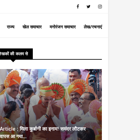
राज्य
खेल समाचार
मनोरंजन समाचार
लेख/रचनाएं
लेखकों की कलम से
Article : मिला कुर्बानी का इनाम! समंदर लौटकर
वापस आ गया...