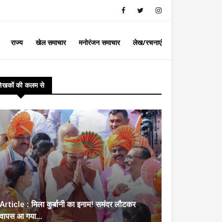
राज्य
खेल समाचार
मनोरंजन समाचार
लेख/रचनाएं
लेखकों की कलम से
Article : मिला कुर्बानी का इनाम! समंदर लौटकर
वापस आ गया...