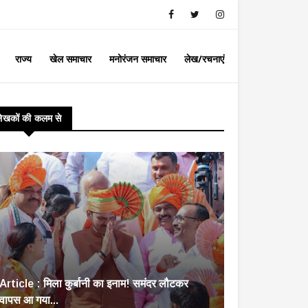
राज्य
खेल समाचार
मनोरंजन समाचार
लेख/रचनाएं
लेखकों की कलम से
Article : मिला कुर्बानी का इनाम! समंदर लौटकर
वापस आ गया...