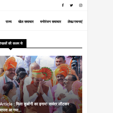
राज्य
खेल समाचार
मनोरंजन समाचार
लेख/रचनाएं
लेखकों की कलम से
Article : मिला कुर्बानी का इनाम! समंदर लौटकर
वापस आ गया...