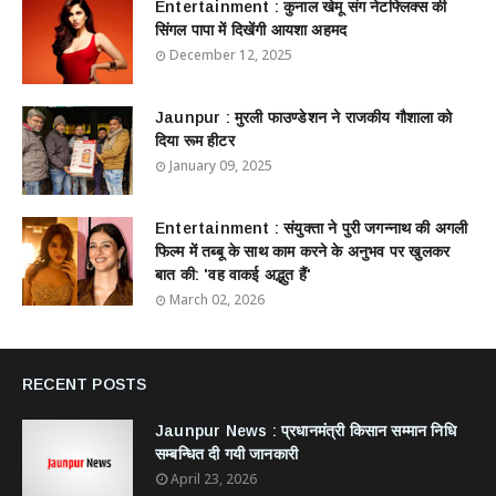
Entertainment : ​​​​कुनाल खेमू संग नेटफ्लिक्स की
सिंगल पापा में दिखेंगी आयशा अहमद
December 12, 2025
Jaunpur : ​मुरली फाउण्डेशन ने राजकीय गौशाला को
दिया रूम हीटर
January 09, 2025
Entertainment : ​संयुक्ता ने पुरी जगन्नाथ की अगली
फिल्म में तब्बू के साथ काम करने के अनुभव पर खुलकर
बात की: 'वह वाकई अद्भुत हैं'
March 02, 2026
RECENT POSTS
Jaunpur News : ​प्रधानमंत्री किसान सम्मान निधि
सम्बन्धित दी गयी जानकारी
April 23, 2026