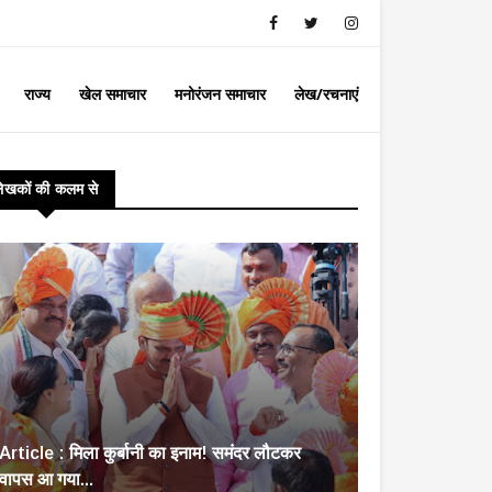
राज्य
खेल समाचार
मनोरंजन समाचार
लेख/रचनाएं
लेखकों की कलम से
Article : मिला कुर्बानी का इनाम! समंदर लौटकर
वापस आ गया...