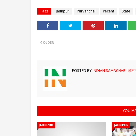
Tags
Jaunpur
Purvanchal
recent
State
OLDER
POSTED BY
INDIAN SAMACHAR - इंडियन
YOU MA
JAUNPUR
JAUNPUR