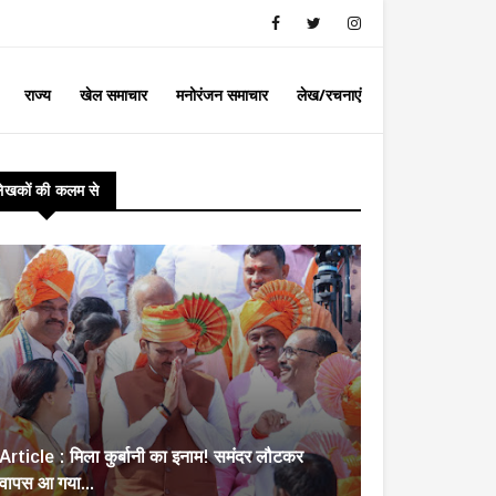
राज्य
खेल समाचार
मनोरंजन समाचार
लेख/रचनाएं
लेखकों की कलम से
Article : मिला कुर्बानी का इनाम! समंदर लौटकर
वापस आ गया...