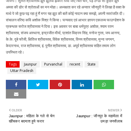
जायेगी। सुमित श्रीवास्तव झूमे झूलवा झकोर पिया जाए चित चोर, पड़े ठण्डी सी कुहार झूमे
अमवा की डोर से श्रोताओं का मन मोहा। अध्यक्षता कर रहे अन्सार जौनपुरी ने लिखा है वक्त के
माथे पे जो कुछ पढ़ रहा हूं मैं मगर यह झूठ की बातें कोई नादान क्या समझे, अपनी स्वरांजलि दी।
संचालन वरिष्ठ कवि अशोक मिश्र ने किया। घन्यवाद एवं आभार ज्ञापन एकलव्य फाउण्डेशन के
प्रबन्धक सरोज श्रीवास्तव ने दिया। इस अवसर पर बाबा धर्मपुत्र अशोक, श्याम रतन
श्रीवास्तव, संजय अस्थाना, इन्द्रजीत मौर्या, प्रशांत विक्रम सिंह, मनोज गुप्ता, जय आनन्द,
के.के. दूबे फौजी, क्षितिज श्रीवास्तव, विवेक श्रीवास्तव, विनय श्रीवास्तव, मुन्ना जगमग,
केदारनाथ, राज श्रीवास्तव, इं. पुनीत श्रीवास्तव, डा. अपूर्व श्रीवास्तव सहित तमाम लोग
उपस्थित रहे।
Tags
Jaunpur
Purvanchal
recent
State
Uttar Pradesh
OLDER
NEWER
Jaunpur : महिला के गले से चेन
Jaunpur : जौनपुर के महामेला में
खींचकर बदमाश हुये फरार
उमड़ा जनसैलाब