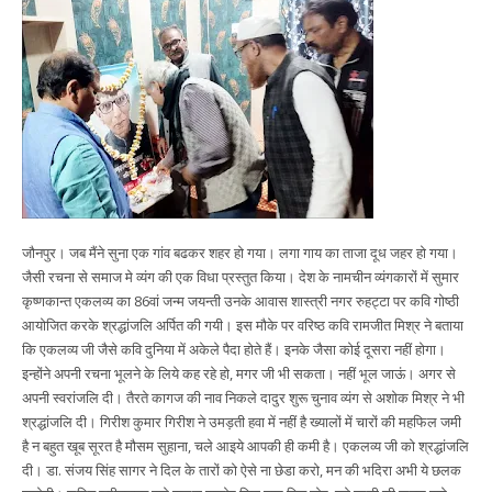
जौनपुर। जब मैंने सुना एक गांव बढकर शहर हो गया। लगा गाय का ताजा दूध जहर हो गया।
जैसी रचना से समाज मे व्यंग की एक विधा प्रस्तुत किया। देश के नामचीन व्यंगकारों में सुमार
कृष्णकान्त एकलव्य का 86वां जन्म जयन्ती उनके आवास शास्त्री नगर रुहट्टा पर कवि गोष्ठी
आयोजित करके श्रद्धांजलि अर्पित की गयी। इस मौके पर वरिष्ठ कवि रामजीत मिश्र ने बताया
कि एकलव्य जी जैसे कवि दुनिया में अकेले पैदा होते हैं। इनके जैसा कोई दूसरा नहीं होगा।
इन्होंने अपनी रचना भूलने के लिये कह रहे हो, मगर जी भी सकता। नहीं भूल जाऊं। अगर से
अपनी स्वरांजलि दी। तैरते कागज की नाव निकले दादुर शुरू चुनाव व्यंग से अशोक मिश्र ने भी
श्रद्धांजलि दी। गिरीश कुमार गिरीश ने उमड़ती हवा में नहीं है ख्यालों में चारों की महफिल जमी
है न बहुत खूब सूरत है मौसम सुहाना, चले आइये आपकी ही कमी है। एकलव्य जी को श्रद्धांजलि
दी। डा. संजय सिंह सागर ने दिल के तारों को ऐसे ना छेडा करो, मन की भदिरा अभी ये छलक