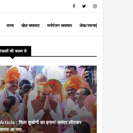
राज्य
खेल समाचार
मनोरंजन समाचार
लेख/रचनाएं
लेखकों की कलम से
Article : मिला कुर्बानी का इनाम! समंदर लौटकर
वापस आ गया...