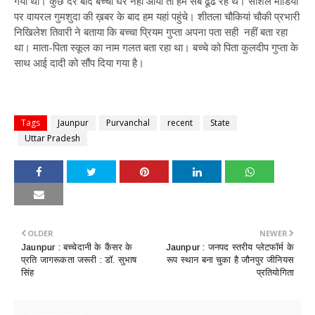
गया था। कुछ देर बाद बच्चा घर नहीं आया तो हम सब ढूंढ रहे थे। सोशल मीडिया
पर वायरल गुमशुदा की ख़बर के बाद हम यहां पहुंचे। शीतला चौकियां चौकी प्रभारी
निखिलेश तिवारी ने बताया कि बच्चा प्रियम गुप्ता अपना पता सही नहीं बता रहा
था। माता-पिता स्कूल का नाम गलत बता रहा था। बच्चे को पिता कुलदीप गुप्ता के
साथ आई दादी को सौंप दिया गया है।
Tags
Jaunpur
Purvanchal
recent
State
Uttar Pradesh
OLDER
NEWER
Jaunpur : ​बच्चेदानी के कैंसर के
Jaunpur : ​जनपद स्तरीय प्लेटफॉर्म के
प्रति जागरूकता जरूरी : डॉ. सुभाष
रूप स्थान बना चुका है जौनपुर जीनियस
सिंह
प्रतियोगिता