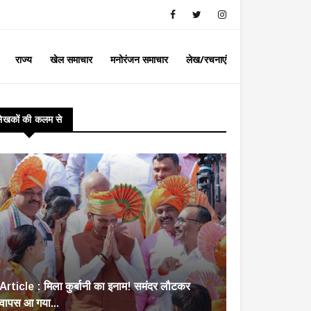
राज्य
खेल समाचार
मनोरंजन समाचार
लेख/रचनाएं
लेखकों की कलम से
Article : मिला कुर्बानी का इनाम! समंदर लौटकर
वापस आ गया...