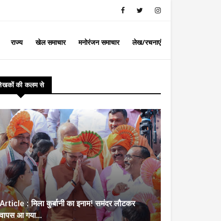
राज्य
खेल समाचार
मनोरंजन समाचार
लेख/रचनाएं
लेखकों की कलम से
Article : मिला कुर्बानी का इनाम! समंदर लौटकर
वापस आ गया...