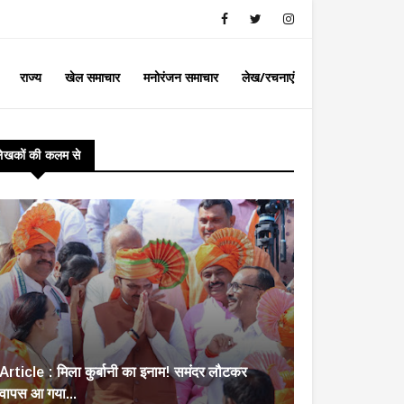
राज्य
खेल समाचार
मनोरंजन समाचार
लेख/रचनाएं
लेखकों की कलम से
Article : मिला कुर्बानी का इनाम! समंदर लौटकर
वापस आ गया...