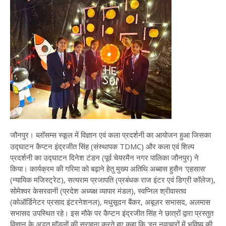
जौनपुर। ब्लॉसम्स स्कूल में विज्ञान एवं कला प्रदर्शनी का आयोजन हुआ जिसका
उद्घाटन कैप्टन इंद्रजीत सिंह (संस्थापक TDMC) और कला एवं शिल्प
प्रदर्शनी का उद्घाटन दिनेश टंडन (पूर्व चेयरमैन नगर पालिका जौनपुर) ने
किया। कार्यक्रम की गरिमा को बढ़ाने हेतु मुख्य अतिथि अब्बास हुसैन 'एहसास'
(न्यायिक मजिस्ट्रेट), सत्यराम प्रजापति (प्रबंधक राज इंटर एवं डिग्री कॉलेज),
सोमेश्वर केसरवानी (प्रदेश अध्यक्ष व्यापार मंडल), स्वप्निल श्रीवास्तव
(कोऑर्डिनेटर प्रसाद इंटरनेशनल), मधुसूदन बैंकर, अबूज़र सभासद, अलमास
सभासद उपस्थित रहे। इस मौके पर कैप्टन इंद्रजीत सिंह ने छात्रों द्वारा प्रस्तुत
विज्ञान के अद्भुत मॉडलों की सराहना करते हुए कहा कि 'इन नवाचारों में भविष्य की