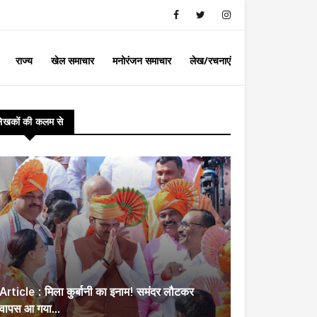
राज्य
खेल समाचार
मनोरंजन समाचार
लेख/रचनाएं
लेखकों की कलम से
Article : मिला कुर्बानी का इनाम! समंदर लौटकर
वापस आ गया...