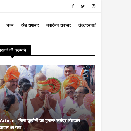
राज्य
खेल समाचार
मनोरंजन समाचार
लेख/रचनाएं
लेखकों की कलम से
Article : मिला कुर्बानी का इनाम! समंदर लौटकर
वापस आ गया...