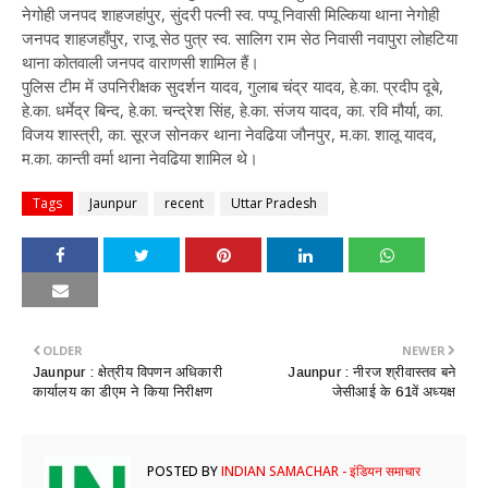
नेगोही जनपद शाहजहांपुर, सुंदरी पत्नी स्व. पप्पू निवासी मिल्किया थाना नेगोही
जनपद शाहजहाँपुर, राजू सेठ पुत्र स्व. सालिग राम सेठ निवासी नवापुरा लोहटिया
थाना कोतवाली जनपद वाराणसी शामिल हैं।
पुलिस टीम में उपनिरीक्षक सुदर्शन यादव, गुलाब चंद्र यादव, हे.का. प्रदीप दूबे,
हे.का. धर्मेद्र बिन्द, हे.का. चन्द्रेश सिंह, हे.का. संजय यादव, का. रवि मौर्या, का.
विजय शास्त्री, का. सूरज सोनकर थाना नेवढिया जौनपुर, म.का. शालू यादव,
म.का. कान्ती वर्मा थाना नेवढिया शामिल थे।
Tags
Jaunpur
recent
Uttar Pradesh
OLDER
NEWER
​Jaunpur : क्षेत्रीय विपणन अधिकारी
Jaunpur : नीरज श्रीवास्तव बने
कार्यालय का डीएम ने किया निरीक्षण
जेसीआई के 61वें अध्यक्ष
POSTED BY
INDIAN SAMACHAR - इंडियन समाचार