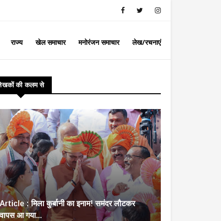
राज्य
खेल समाचार
मनोरंजन समाचार
लेख/रचनाएं
लेखकों की कलम से
Article : मिला कुर्बानी का इनाम! समंदर लौटकर
वापस आ गया...