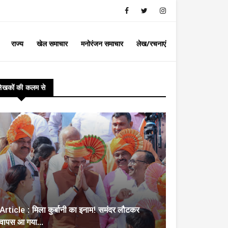
राज्य
खेल समाचार
मनोरंजन समाचार
लेख/रचनाएं
लेखकों की कलम से
Article : मिला कुर्बानी का इनाम! समंदर लौटकर
वापस आ गया...