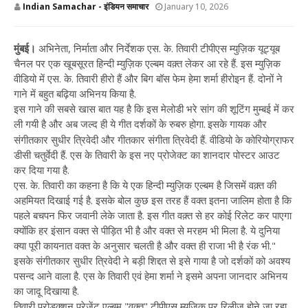
Indian Samachar - इंडियन समाचार
January 10, 2026
मुंबई।
अभिनेता, निर्माता और निर्देशक एस. के. तिवारी टीपीएस म्युज़िक यूट्यूब
चैनल पर एक खूबसूरत हिन्दी म्युज़िक एल्बम वक़्त लेकर आ रहे हैं. इस म्युज़िक
वीडियो में एस. के. तिवारी हीरो हैं और बिग बॉस फेम हेमा शर्मा हीरोइन हैं. दोनों ने
गाने में बहुत बढ़िया अभिनय किया है.
इस गाने की सबसे खास बात यह है कि इस मेलोडी भरे सांग की शूटिंग मुम्बई में कर
ली गयी है और अब जल्द ही ये गीत दर्शकों के रुबरु होगा.
इसके गायक और
संगीतकार सुधीर त्रिवेदी और गीतकार संगीता त्रिवेदी हैं. वीडियो के कोरियोग्राफर
डीसी चतुर्वेदी हैं. एस के तिवारी के इस नए प्रोजेक्ट का शानदार पोस्टर आउट
कर दिया गया है.
एस. के. तिवारी का कहना है कि ये एक हिन्दी म्युज़िक एल्बम है जिसमें वक़्त की
अहमियत दिखाई गई है. इसके बोल कुछ इस तरह हैं वक्त इतना जालिम होता है कि
पहले बचपन फिर जवानी लेके जाता है. इस गीत वक़्त से हर कोई रिलेट कर पाएगा
क्योंकि हर इंसान वक्त से पीड़ित भी है और वक्त से मरहम भी मिला है. ये दुनिया
क्या पूरी कायनात वक्त के अनुसार चलती है और वक्त ही राजा भी है रंक भी."
इसके संगीतकार सुधीर त्रिवेदी ने बड़ी शिद्दत से इसे गाया है जो दर्शकों को अवश्य
पसन्द आने वाला है. एस के तिवारी एवं हेमा शर्मा ने इसमे अपना जानदार अभिनय
का जादू दिखाया है.
तिवारी प्रोडक्शन प्रेजेंट एल्बम "वक्त" टीपीएस म्युज़िक पर रिलीज होने जा रहा