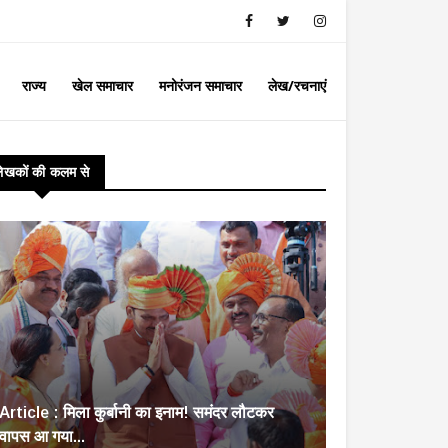
राज्य
खेल समाचार
मनोरंजन समाचार
लेख/रचनाएं
लेखकों की कलम से
Article : मिला कुर्बानी का इनाम! समंदर लौटकर
वापस आ गया...